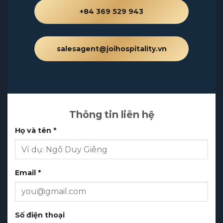
của nhân sự.
+84 369 529 943
salesagent@joihospitality.vn
Thông tin liên hệ
Họ và tên *
Email *