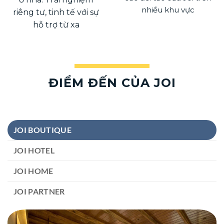
JOI PARTNER
JOI HOME
Trải nghiệm thêm với
Không gian sống như
các đối tác của Joi trên
ở nhà. Trải nghiệm
nhiều khu vực
riêng tư, tinh tế với sự
hỗ trợ từ xa
ĐIỂM ĐẾN CỦA JOI
JOI BOUTIQUE
JOI HOTEL
JOI HOME