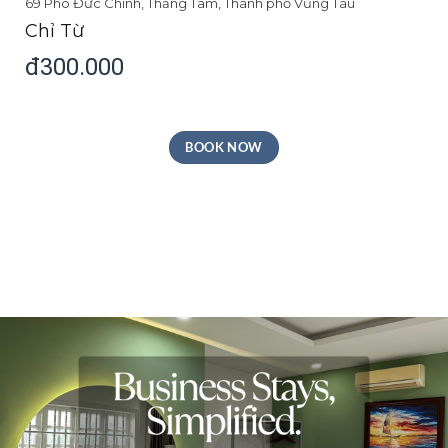
Joi Boutique Bãi Sau
69 Phó Đức Chính, Thắng Tam, Thành phố Vũng Tàu
Chỉ Từ
đ300.000
BOOK NOW